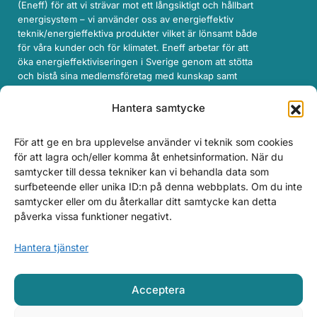
(Eneff) för att vi strävar mot ett långsiktigt och hållbart
energisystem – vi använder oss av energieffektiv
teknik/energieffektiva produkter vilket är lönsamt både
för våra kunder och för klimatet. Eneff arbetar för att
öka energieffektiviseringen i Sverige genom att stötta
och bistå sina medlemsföretag med kunskap samt
genom att påverka beslutsfattare i rätt riktning
gällande energieffektivisering.
Hantera samtycke
För att ge en bra upplevelse använder vi teknik som cookies
för att lagra och/eller komma åt enhetsinformation. När du
samtycker till dessa tekniker kan vi behandla data som
surfbeteende eller unika ID:n på denna webbplats. Om du inte
samtycker eller om du återkallar ditt samtycke kan detta
påverka vissa funktioner negativt.
Hantera tjänster
Acceptera
© 2024 SenseNode