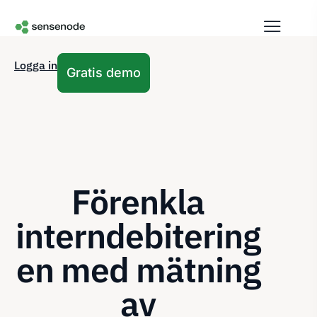
Logga in
Gratis demo
Förenkla
interndebitering
en med mätning
av