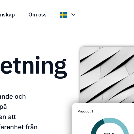
nskap
Om oss
etning
vande och
 på
n att
arenhet från