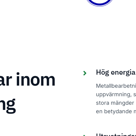
ar inom
Hög energia
Metallbearbetni
ng
uppvärmning, s
stora mängder e
en betydande m