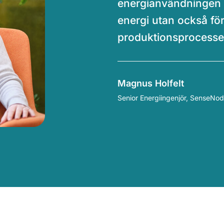
energianvändningen i 
energi utan också för
produktionsprocesse
Magnus Holfelt
Senior Energiingenjör, SenseNo