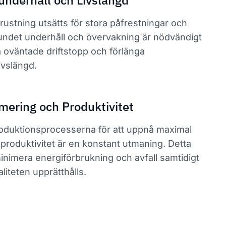
underhåll och Livslängd
ustning utsätts för stora påfrestningar och
bundet underhåll och övervakning är nödvändigt
ra oväntade driftstopp och förlänga
ivslängd.
mering och Produktivitet
roduktionsprocesserna för att uppnå maximal
h produktivitet är en konstant utmaning. Detta
minimera energiförbrukning och avfall samtidigt
iteten upprätthålls.