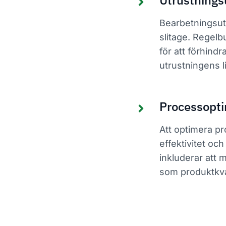
Utrustnings
Bearbetningsutr
slitage. Regel
för att förhind
utrustningens l
Processopti
Att optimera p
effektivitet oc
inkluderar att 
som produktkval