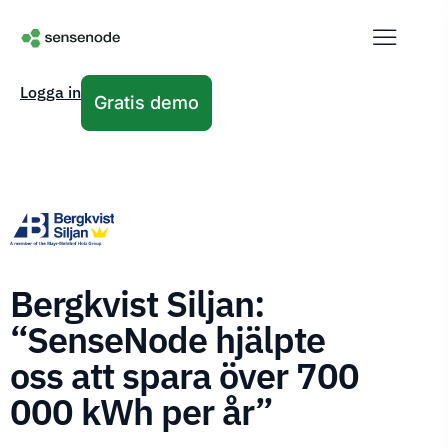
Logga in
Gratis demo
Bergkvist Siljan:
“SenseNode hjälpte
oss att spara över 700
000 kWh per år”